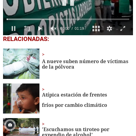
0
RELACIONADAS:
seconds
of
1
minute,
A nueve suben número de víctimas
19
de la pólvora
seconds
Atípica estación de frentes
fríos por cambio climático
'Escuchamos un tiroteo por
expendio de alcohol'