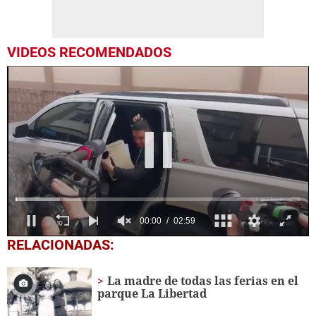
VIDEOS RECOMENDADOS
0
RELACIONADAS:
seconds
of
2
La madre de todas las ferias en el
minutes,
parque La Libertad
59
seconds