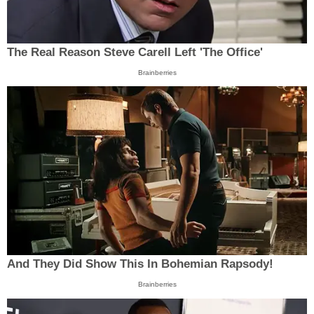
The Real Reason Steve Carell Left 'The Office'
Brainberries
And They Did Show This In Bohemian Rapsody!
Brainberries