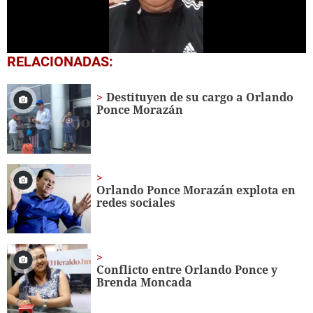
0
RELACIONADAS:
seconds
of
1
Destituyen de su cargo a Orlando
minute,
Ponce Morazán
26
seconds
Orlando Ponce Morazán explota en
redes sociales
Conflicto entre Orlando Ponce y
Brenda Moncada