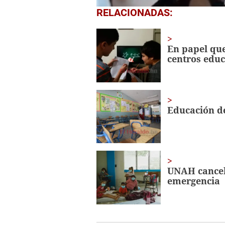
0
RELACIONADAS:
seconds
of
1
minute,
En papel que
56
centros educ
seconds
Volume
0%
Educación de
UNAH cancela
emergencia