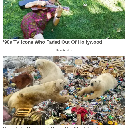
’90s TV Icons Who Faded Out Of Hollywood
Brainberries