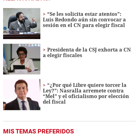
seconds
of
2
“Se les solicita estar atentos”:
minutes,
Luis Redondo aún sin convocar a
20
sesión en el CN para elegir fiscal
seconds
Presidenta de la CSJ exhorta a CN
a elegir fiscales
“¿Por qué Libre quiere torcer la
Ley?”: Nasralla arremete contra
“Mel” y el oficialismo por elección
del fiscal
MIS TEMAS PREFERIDOS