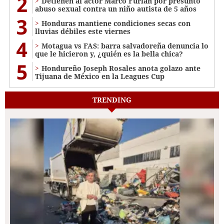
2
Detienen al actor Marco Furlan por presunto
abuso sexual contra un niño autista de 5 años
3
Honduras mantiene condiciones secas con
lluvias débiles este viernes
4
Motagua vs FAS: barra salvadoreña denuncia lo
que le hicieron y, ¿quién es la bella chica?
5
Hondureño Joseph Rosales anota golazo ante
Tijuana de México en la Leagues Cup
TRENDING