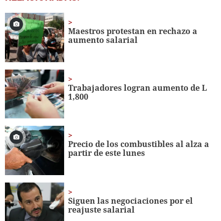
seconds
of
50
seconds
Maestros protestan en rechazo a
aumento salarial
Trabajadores logran aumento de L
1,800
Precio de los combustibles al alza a
partir de este lunes
Siguen las negociaciones por el
reajuste salarial