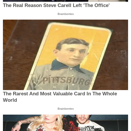
The Real Reason Steve Carell Left 'The Office'
Brainberries
The Rarest And Most Valuable Card In The Whole
World
Brainberries