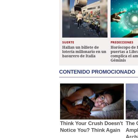
SUERTE
PREDICCIONES
Hallan un billete de
Horóscopo de 
lotería millonario en un
puertas a Libr
basurero de Italia
complica el a
Géminis
CONTENIDO PROMOCIONADO
Think Your Crush Doesn't
The 
Notice You? Think Again
Amph
Arch