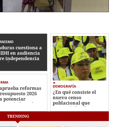
ANISMO
duras cuestiona a
CIDH en audiencia
re independencia
icial
ORMA
DEMOGRAFÍA
aprueba reformas
¿En qué consiste el
Presupuesto 2026
nuevo censo
a potenciar
poblacional que
ectividad escolar,
anunció el Gobierno
ustria militar y
de Honduras?
minar plazas
TRENDING
tasmas