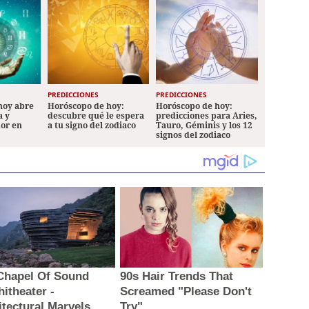
PREDICCIONES
PREDICCIONES
hoy abre
Horóscopo de hoy:
Horóscopo de hoy:
a y
descubre qué le espera
predicciones para Aries,
mor en
a tu signo del zodiaco
Tauro, Géminis y los 12
signos del zodiaco
Chapel Of Sound
90s Hair Trends That
itheater -
Screamed "Please Don't
itectural Marvels
Try"