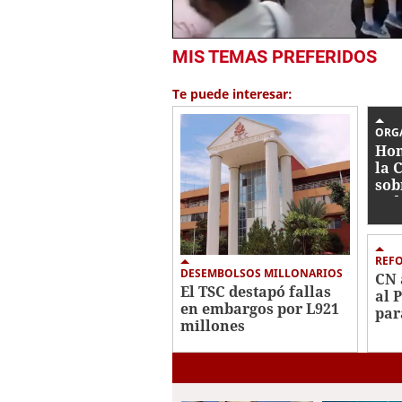
0
MIS TEMAS PREFERIDOS
seconds
of
1
Te puede interesar:
minute,
32
seconds
Volume
ORG
0%
Hon
la 
sob
jud
REF
DESEMBOLSOS MILLONARIOS
CN 
El TSC destapó fallas
al 
en embargos por L921
par
millones
con
ind
eli
fan