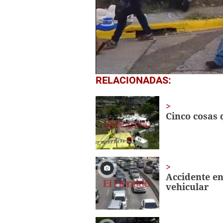
0
RELACIONADAS:
seconds
of
3
minutes,
Cinco cosas 
43
seconds
Volume
0%
Accidente en
vehicular