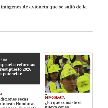
imágenes de avioneta que se salió de la
ORMA
aprueba reformas
Presupuesto 2026
a potenciar
ectividad escolar,
ustria militar y
minar plazas
tasmas
MA
DEMOGRAFÍA
diciones secas
¿En qué consiste el
inarán Honduras
nuevo censo