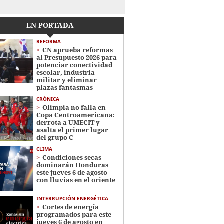
EN PORTADA
REFORMA
CN aprueba reformas
al Presupuesto 2026 para
potenciar conectividad
escolar, industria
militar y eliminar
plazas fantasmas
CRÓNICA
Olimpia no falla en
Copa Centroamericana:
derrota a UMECIT y
asalta el primer lugar
del grupo C
CLIMA
Condiciones secas
dominarán Honduras
este jueves 6 de agosto
con lluvias en el oriente
INTERRUPCIÓN ENERGÉTICA
Cortes de energía
programados para este
jueves 6 de agosto en