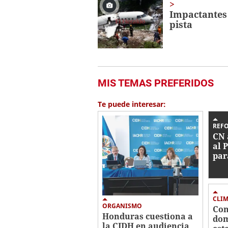
Impactantes 
pista
MIS TEMAS PREFERIDOS
Te puede interesar:
REF
CN 
al 
par
con
ind
eli
fan
CLI
ORGANISMO
Con
Honduras cuestiona a
dom
la CIDH en audiencia