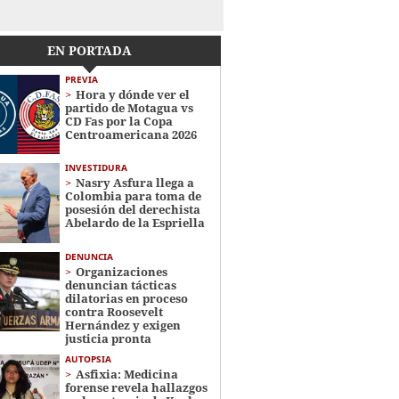
EN PORTADA
PREVIA
Hora y dónde ver el
partido de Motagua vs
CD Fas por la Copa
Centroamericana 2026
INVESTIDURA
Nasry Asfura llega a
Colombia para toma de
posesión del derechista
Abelardo de la Espriella
DENUNCIA
Organizaciones
denuncian tácticas
dilatorias en proceso
contra Roosevelt
Hernández y exigen
justicia pronta
AUTOPSIA
Asfixia: Medicina
forense revela hallazgos