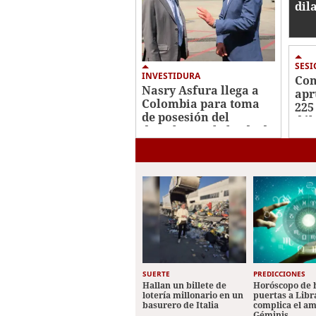
dil
con
Her
jus
SES
INVESTIDURA
Con
Nasry Asfura llega a
apr
Colombia para toma
225
de posesión del
dól
derechista Abelardo de
sos
la Espriella
cre
SUERTE
PREDICCIONES
Hallan un billete de
Horóscopo de 
lotería millonario en un
puertas a Libr
basurero de Italia
complica el a
Géminis