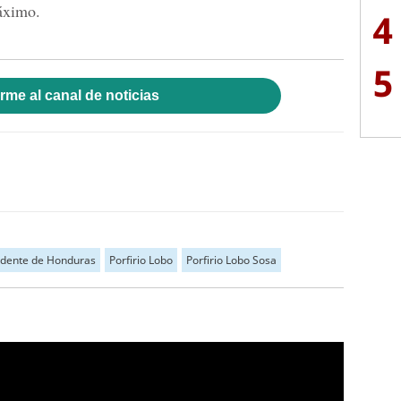
máximo.
4
5
rme al canal de noticias
idente de Honduras
Porfirio Lobo
Porfirio Lobo Sosa