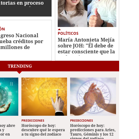
atorias en proceso
tra Roosevelt
nández y exigen
ticia pronta
IÓN
POLÍTICOS
greso Nacional
María Antonieta Mejía
ueba créditos por
sobre JOH: "Él debe de
 millones de
estar consciente que la
ares para
reelección no era
tenibilidad fiscal y
permitida"
cimiento inclusivo
TRENDING
PREDICCIONES
PREDICCIONES
hoy abre
Horóscopo de hoy:
Horóscopo de hoy:
a y
descubre qué le espera
predicciones para Aries,
mor en
a tu signo del zodiaco
Tauro, Géminis y los 12
signos del zodiaco