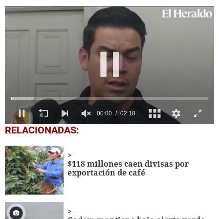
0
RELACIONADAS:
seconds
of
2
minutes,
$118 millones caen divisas por
18
exportación de café
seconds