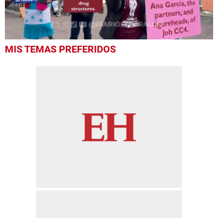
0
MIS TEMAS PREFERIDOS
seconds
of
23
seconds