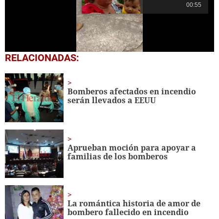
00:55
0
RELACIONADAS:
seconds
of
14
seconds
Bomberos afectados en incendio
serán llevados a EEUU
Aprueban moción para apoyar a
familias de los bomberos
La romántica historia de amor de
bombero fallecido en incendio