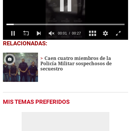
0
RELACIONADAS:
seconds
of
27
Caen cuatro miembros de la
seconds
Policía Militar sospechosos de
secuestro
MIS TEMAS PREFERIDOS