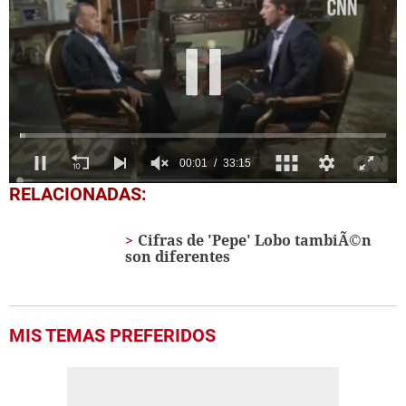
0
RELACIONADAS:
seconds
of
33
Cifras de 'Pepe' Lobo tambiÃ©n
minutes,
son diferentes
15
seconds
MIS TEMAS PREFERIDOS