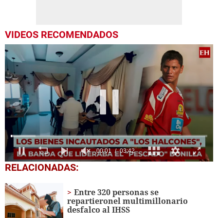
VIDEOS RECOMENDADOS
0
RELACIONADAS:
of
3
minutes,
Entre 320 personas se
42
repartieronel multimillonario
seconds
desfalco al IHSS