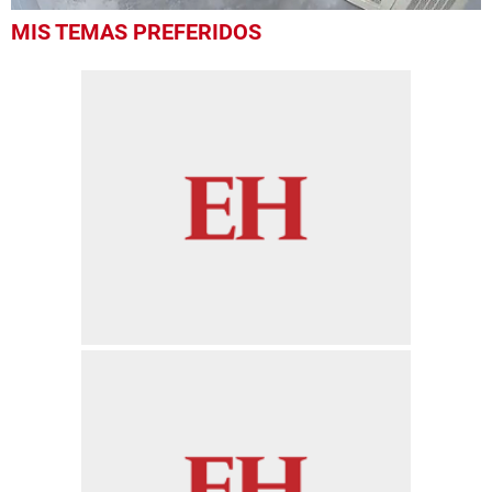
0
MIS TEMAS PREFERIDOS
seconds
of
2
minutes,
0