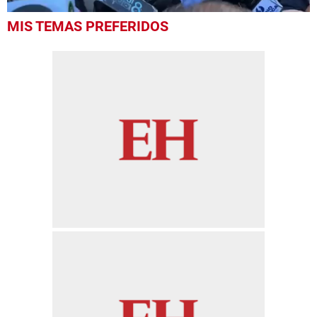
0
MIS TEMAS PREFERIDOS
seconds
of
14
seconds