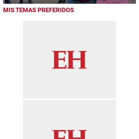
0
MIS TEMAS PREFERIDOS
seconds
of
23
seconds