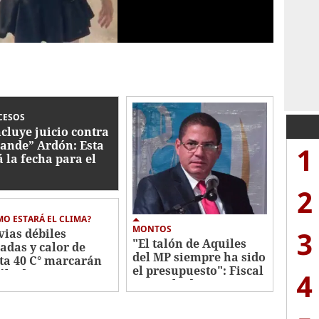
CESOS
cluye juicio contra
ande” Ardón: Esta
1
á la fecha para el
lo
2
O ESTARÁ EL CLIMA?
MONTOS
3
vias débiles
"El talón de Aquiles
ladas y calor de
del MP siempre ha sido
ta 40 C° marcarán
el presupuesto": Fiscal
sábado
4
general adjunto