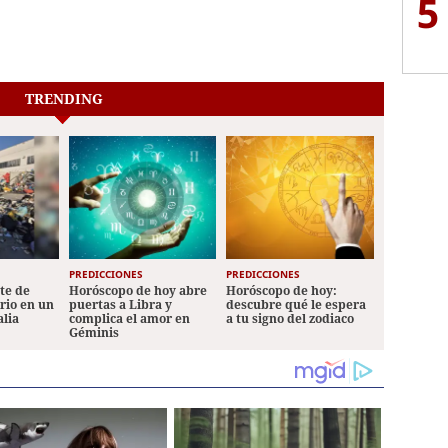
5
TRENDING
PREDICCIONES
PREDICCIONES
ete de
Horóscopo de hoy abre
Horóscopo de hoy:
ario en un
puertas a Libra y
descubre qué le espera
alia
complica el amor en
a tu signo del zodiaco
Géminis