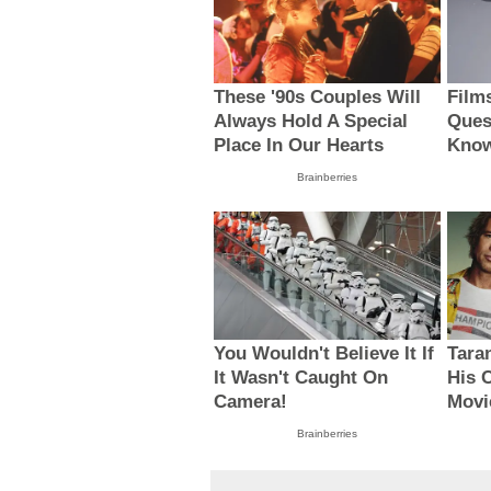
These '90s Couples Will
Film
Always Hold A Special
Ques
Place In Our Hearts
Know
Brainberries
You Wouldn't Believe It If
Tara
It Wasn't Caught On
His 
Camera!
Movi
Brainberries