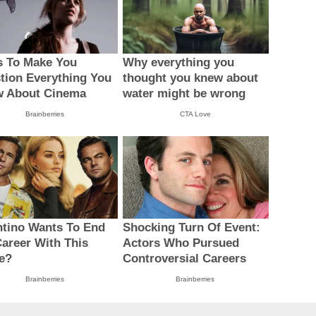
s To Make You
Why everything you
tion Everything You
thought you knew about
 About Cinema
water might be wrong
Brainberries
CTA Love
ntino Wants To End
Shocking Turn Of Event:
Career With This
Actors Who Pursued
e?
Controversial Careers
Brainberries
Brainberries