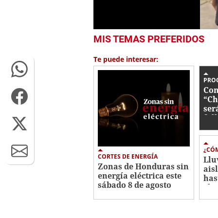
0
MIS TEMAS PREFERIDOS
seconds
of
1
Te puede interesar:
minute,
41
seconds
Volume
PRO
0%
Con
“Ch
ser
fal
¿CÓM
CORTES DE ENERGÍA
Llu
Zonas de Honduras sin
ais
energía eléctrica este
has
sábado 8 de agosto
el 