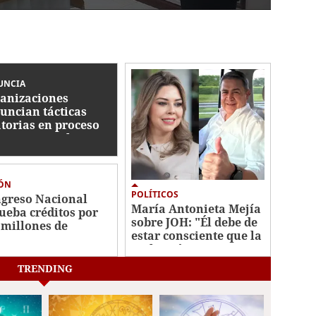
UNCIA
anizaciones
uncian tácticas
atorias en proceso
tra Roosevelt
nández y exigen
ticia pronta
IÓN
POLÍTICOS
greso Nacional
María Antonieta Mejía
ueba créditos por
sobre JOH: "Él debe de
 millones de
estar consciente que la
ares para
reelección no era
tenibilidad fiscal y
permitida"
cimiento inclusivo
TRENDING