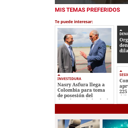
0
MIS TEMAS PREFERIDOS
seconds
of
1
Te puede interesar:
minute,
11
seconds
Volume
DEN
0%
Org
den
dil
con
Her
jus
SES
INVESTIDURA
Con
Nasry Asfura llega a
apr
Colombia para toma
225
de posesión del
dól
derechista Abelardo de
sos
la Espriella
cre