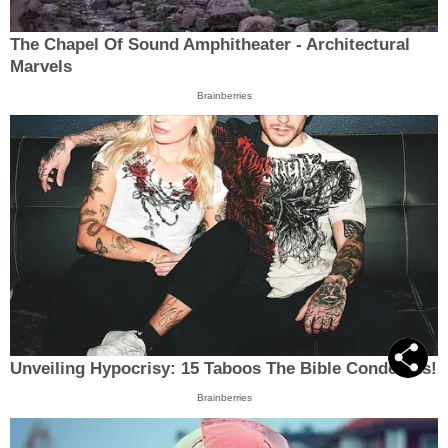
The Chapel Of Sound Amphitheater - Architectural
Marvels
Brainberries
Unveiling Hypocrisy: 15 Taboos The Bible Condemns!
Brainberries