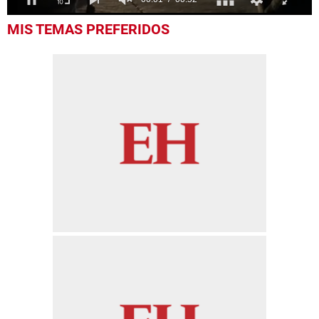
0
MIS TEMAS PREFERIDOS
of
52
seconds