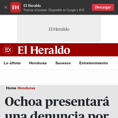
El Heraldo
×
Descargar
Noticias al instante. Disponible en Google y IOS
Lo último
Honduras
Sucesos
Entretenimiento
Home
Honduras
Ochoa presentará
una denuncia por