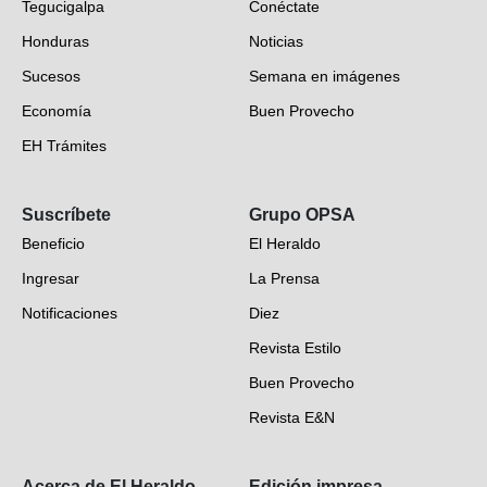
Tegucigalpa
Conéctate
Honduras
Noticias
Sucesos
Semana en imágenes
Economía
Buen Provecho
EH Trámites
Opinión
Suscríbete
Grupo OPSA
EH Verifica
Beneficio
El Heraldo
Fotogalerías
Ingresar
La Prensa
Deportes
Notificaciones
Diez
Videos
Revista Estilo
Hondureños en el mundo
Buen Provecho
Revista E&N
Suscripción
Acerca de El Heraldo
Edición impresa