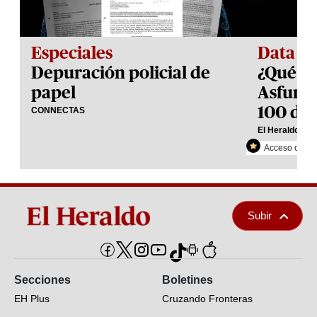
Especiales
Data
Depuración policial de
¿Qué h
papel
Asfura 
100 día
CONNECTAS
El Heraldo Plu
Acceso con re
Subir
Secciones
Boletines
EH Plus
Cruzando Fronteras