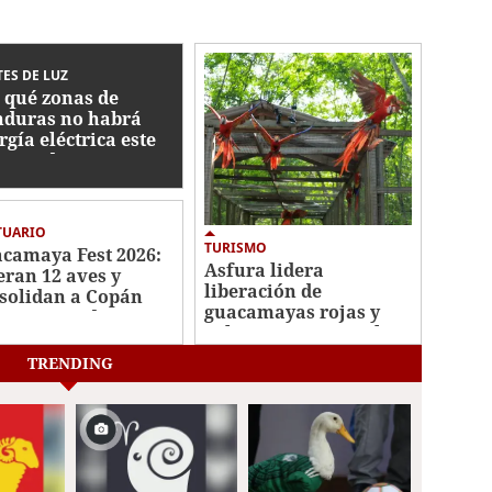
ES DE LUZ
 qué zonas de
duras no habrá
rgía eléctrica este
es 29 de junio?
TUARIO
TURISMO
camaya Fest 2026:
Asfura lidera
eran 12 aves y
liberación de
solidan a Copán
guacamayas rojas y
nas como destino
exhorta a proteger la
ístico y ecológico
riqueza natural de
TRENDING
Honduras