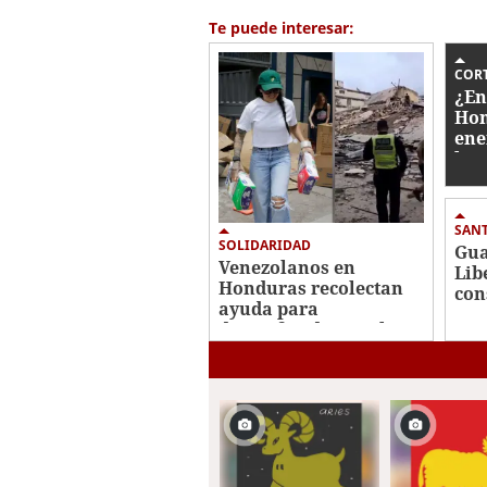
of
3
Te puede interesar:
minutes,
15
seconds
Volume
CORT
0%
¿En
Hon
ene
lun
SAN
SOLIDARIDAD
Gua
Venezolanos en
Lib
Honduras recolectan
con
ayuda para
Rui
damnificados por los
tur
terremotos