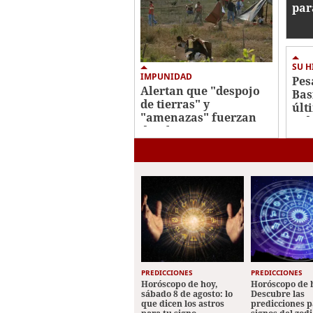
par
ago
SU H
IMPUNIDAD
Pes
Alertan que "despojo
Bas
de tierras" y
últ
"amenazas" fuerzan
vid
desplazamiento
indígena
PREDICCIONES
PREDICCIONES
Horóscopo de hoy,
Horóscopo de 
sábado 8 de agosto: lo
Descubre las
que dicen los astros
predicciones p