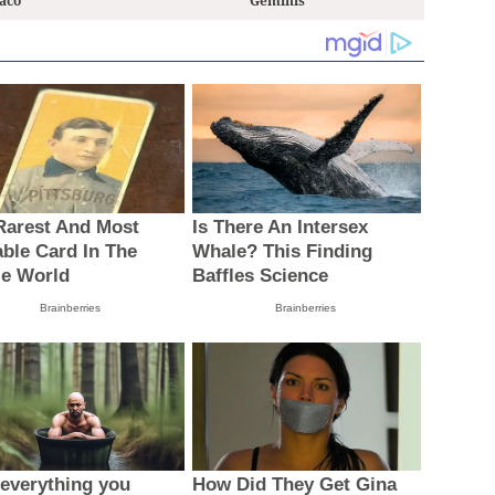
iaco
Géminis
Rarest And Most
Is There An Intersex
able Card In The
Whale? This Finding
e World
Baffles Science
Brainberries
Brainberries
everything you
How Did They Get Gina