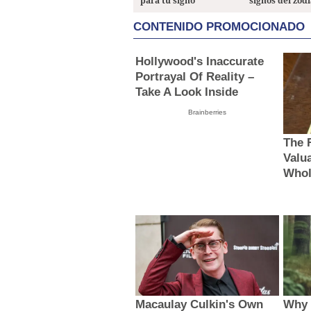
para tu signo
signos del zod
CONTENIDO PROMOCIONADO
Hollywood's Inaccurate
Portrayal Of Reality –
Take A Look Inside
Brainberries
The 
Valu
Whol
Macaulay Culkin's Own
Why 