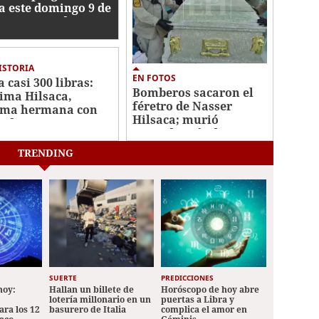
a este domingo 9 de
sto en Honduras
ISTORIA
EN FOTOS
a casi 300 libras:
Bomberos sacaron el
ima Hilsaca,
féretro de Nasser
ima hermana con
Hilsaca; murió
a de Nasser
pesando más de 630
libras
TRENDING
SUERTE
PREDICCIONES
hoy:
Hallan un billete de
Horóscopo de hoy abre
lotería millonario en un
puertas a Libra y
ara los 12
basurero de Italia
complica el amor en