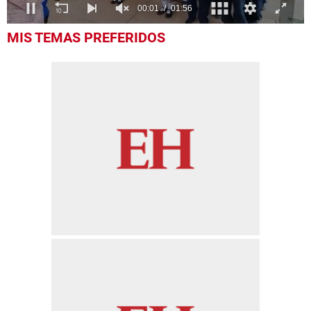
0
MIS TEMAS PREFERIDOS
of
1
minute,
56
seconds