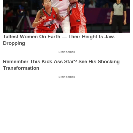
Tallest Women On Earth — Their Height Is Jaw-
Dropping
Brainberries
Remember This Kick-Ass Star? See His Shocking
Transformation
Brainberries