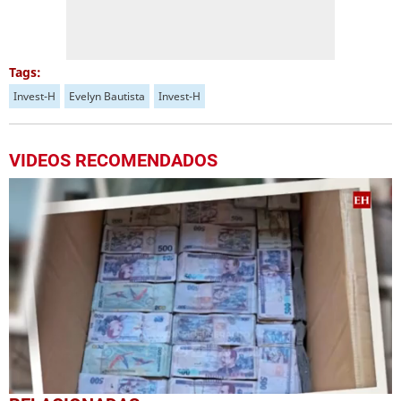
Tags:
Invest-H
Evelyn Bautista
Invest-H
VIDEOS RECOMENDADOS
0