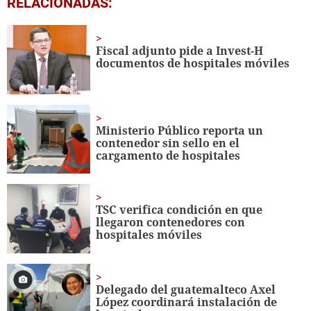
RELACIONADAS:
seconds
of
2
minutes,
Fiscal adjunto pide a Invest-H
57
documentos de hospitales móviles
seconds
Ministerio Público reporta un
contenedor sin sello en el
cargamento de hospitales
TSC verifica condición en que
llegaron contenedores con
hospitales móviles
Delegado del guatemalteco Axel
López coordinará instalación de