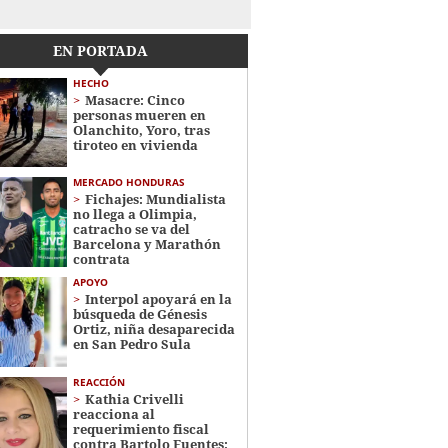
EN PORTADA
HECHO
Masacre: Cinco
personas mueren en
Olanchito, Yoro, tras
tiroteo en vivienda
MERCADO HONDURAS
Fichajes: Mundialista
no llega a Olimpia,
catracho se va del
Barcelona y Marathón
contrata
APOYO
Interpol apoyará en la
búsqueda de Génesis
Ortiz, niña desaparecida
en San Pedro Sula
REACCIÓN
Kathia Crivelli
reacciona al
requerimiento fiscal
contra Bartolo Fuentes: