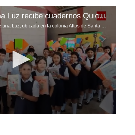
Escuela Enciende una Luz recibe cuadernos Quick, gracias a la Maratón del Saber
Los niños de la escuela Enciende una Luz, ubicada en la colonia Altos de Santa Rosa, al sur de Tegucigalpa, recibieron cuadernos Quick como parte de la Campaña Maratón del Saber.