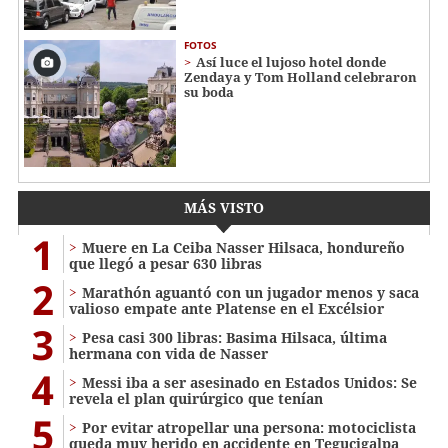
FOTOS
Así luce el lujoso hotel donde
Zendaya y Tom Holland celebraron
su boda
MÁS VISTO
1
Muere en La Ceiba Nasser Hilsaca, hondureño
que llegó a pesar 630 libras
2
Marathón aguantó con un jugador menos y saca
valioso empate ante Platense en el Excélsior
3
Pesa casi 300 libras: Basima Hilsaca, última
hermana con vida de Nasser
4
Messi iba a ser asesinado en Estados Unidos: Se
revela el plan quirúrgico que tenían
5
Por evitar atropellar una persona: motociclista
queda muy herido en accidente en Tegucigalpa