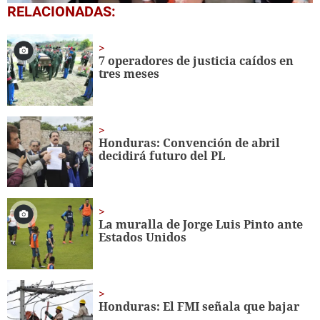
0
RELACIONADAS:
seconds
of
1
minute,
7 operadores de justicia caídos en
56
tres meses
seconds
Honduras: Convención de abril
decidirá futuro del PL
La muralla de Jorge Luis Pinto ante
Estados Unidos
Honduras: El FMI señala que bajar