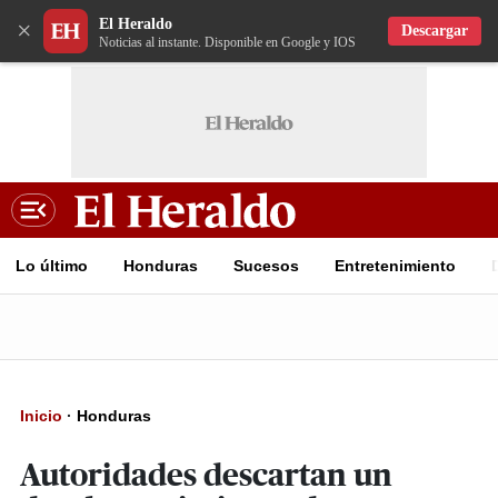
El Heraldo
×
Descargar
Noticias al instante. Disponible en Google y IOS
Lo último
Honduras
Sucesos
Entretenimiento
Inicio
·
Honduras
Autoridades descartan un