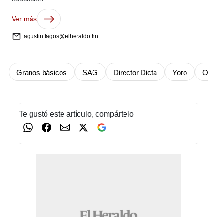
Ver más
agustin.lagos@elheraldo.hn
Granos básicos
SAG
Director Dicta
Yoro
Ola
Te gustó este artículo, compártelo