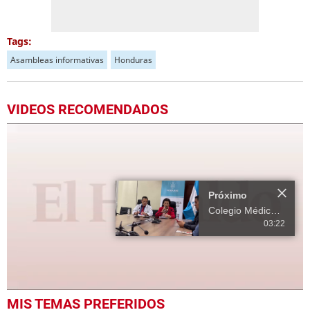
Tags:
Asambleas informativas
Honduras
VIDEOS RECOMENDADOS
Próximo
Colegio Médico de Honduras y Salud alcanzan acuerdos tras tres días de asambleas
03:22
0
MIS TEMAS PREFERIDOS
seconds