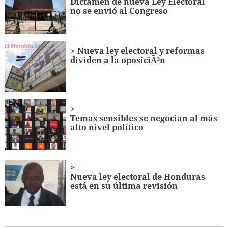
Dictamen de nueva Ley Electoral
38
no se envió al Congreso
seconds
Nueva ley electoral y reformas
dividen a la oposiciÃ³n
Temas sensibles se negocian al más
alto nivel político
Nueva ley electoral de Honduras
está en su última revisión