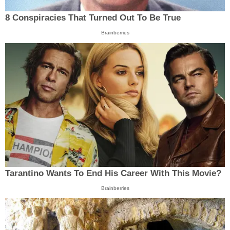
8 Conspiracies That Turned Out To Be True
Brainberries
Tarantino Wants To End His Career With This Movie?
Brainberries