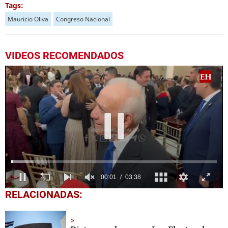
Tags:
Mauricio Oliva
Congreso Nacional
VIDEOS RECOMENDADOS
0
RELACIONADAS:
seconds
of
3
minutes,