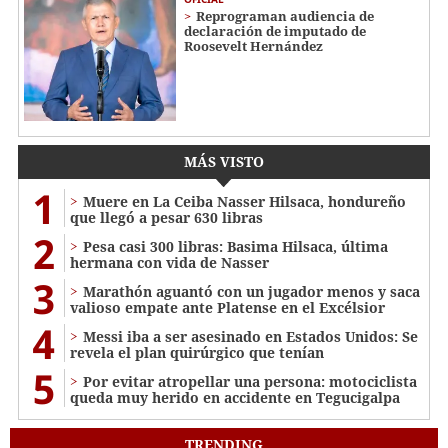
Reprograman audiencia de
declaración de imputado de
Roosevelt Hernández
MÁS VISTO
1
Muere en La Ceiba Nasser Hilsaca, hondureño
que llegó a pesar 630 libras
2
Pesa casi 300 libras: Basima Hilsaca, última
hermana con vida de Nasser
3
Marathón aguantó con un jugador menos y saca
valioso empate ante Platense en el Excélsior
4
Messi iba a ser asesinado en Estados Unidos: Se
revela el plan quirúrgico que tenían
5
Por evitar atropellar una persona: motociclista
queda muy herido en accidente en Tegucigalpa
TRENDING