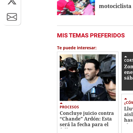
motociclista
MIS TEMAS PREFERIDOS
Te puede interesar:
CORT
Zon
ene
sáb
¿CÓM
PROCESOS
Llu
Concluye juicio contra
ais
“Chande” Ardón: Esta
has
será la fecha para el
el 
fallo