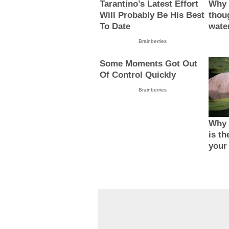
Tarantino’s Latest Effort
Why 
Will Probably Be His Best
thou
To Date
wate
Brainberries
Some Moments Got Out
Of Control Quickly
Brainberries
Why 
is th
your