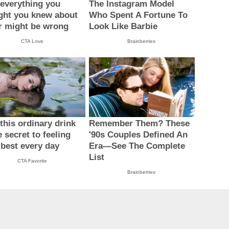
everything you
The Instagram Model
ght you knew about
Who Spent A Fortune To
r might be wrong
Look Like Barbie
CTA Love
Brainberries
this ordinary drink
Remember Them? These
e secret to feeling
'90s Couples Defined An
 best every day
Era—See The Complete
List
CTA Favorite
Brainberries