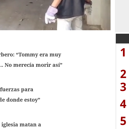
1
rbero: “Tommy era muy
.. No merecía morir así”
2
3
 fuerzas para
4
de donde estoy”
5
 iglesia matan a