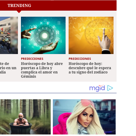
TRENDING
PREDICCIONES
PREDICCIONES
ete de
Horóscopo de hoy abre
Horóscopo de hoy:
ario en un
puertas a Libra y
descubre qué le espera
alia
complica el amor en
a tu signo del zodiaco
Géminis