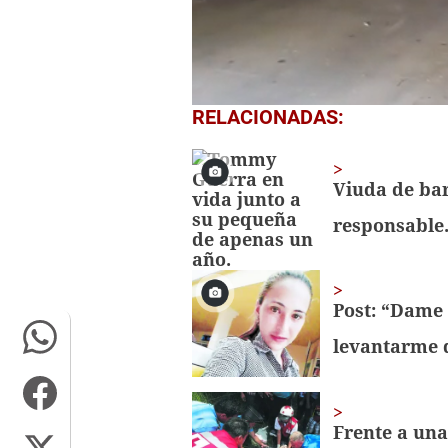
0
RELACIONADAS:
seconds
of
15
seconds
Volume
Viuda de ba
0%
responsable.
Post: “Dame
levantarme 
Frente a una