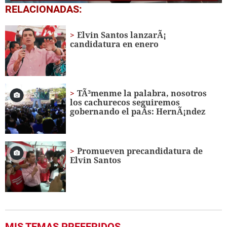
0
RELACIONADAS:
seconds
of
2
Elvin Santos lanzarÃ¡
minutes,
candidatura en enero
30
seconds
TÃ³menme la palabra, nosotros
los cachurecos seguiremos
gobernando el paÃ­s: HernÃ¡ndez
Promueven precandidatura de
Elvin Santos
MIS TEMAS PREFERIDOS