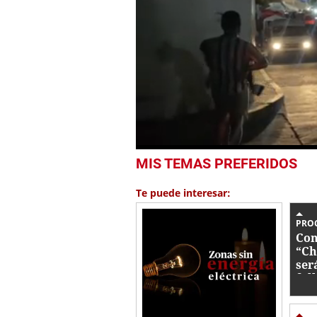
0
MIS TEMAS PREFERIDOS
seconds
of
52
Te puede interesar:
seconds
Volume
0%
PRO
Con
“Ch
ser
fal