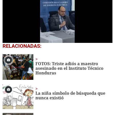
0
RELACIONADAS:
seconds
of
1
minute,
FOTOS: Triste adiós a maestro
18
asesinado en el Instituto Técnico
seconds
Honduras
La niña símbolo de búsqueda que
nunca existió