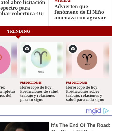
MEDIDAS
atel abre licitación
Advierten que
espectro para
fenómeno de El Niño
liar cobertura 4G;
amenaza con agravar
vio despliegue al
crisis agrícola y
energética
TRENDING
PREDICCIONES
PREDICCIONES
io:
Horóscopo de hoy:
Horóscopo de hoy:
completas
Predicciones de salud,
Predicciones sobre
nos del
trabajo y relaciones
trabajo, relaciones y
para tu signo
salud para cada signo
It's The End Of The Road: