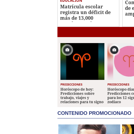
EDUCACIÓN
Con
Matrícula escolar
de 
registra un déficit de
amp
más de 13,000
pre
estudiantes frente a
5G
2025
PREDICCIONES
PREDICCIONES
Horóscopo de hoy:
Horóscopo diar
Predicciones sobre
Predicciones 
trabajo, viajes y
para los 12 sig
relaciones para tu signo
zodiaco
CONTENIDO PROMOCIONADO