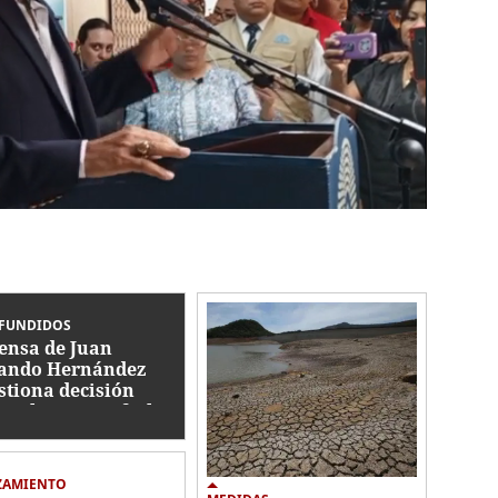
FUNDIDOS
ensa de Juan
ando Hernández
stiona decisión
icial y espera fecha
a audiencia
ZAMIENTO