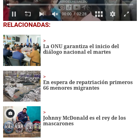
0
RELACIONADAS:
seconds
of
2
minutes,
La ONU garantiza el inicio del
28
diálogo nacional el martes
seconds
En espera de repatriación primeros
66 menores migrantes
Johnny McDonald es el rey de los
mascarones