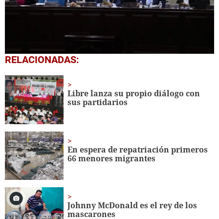
0
RELACIONADAS:
seconds
of
2
minutes,
Libre lanza su propio diálogo con
1
sus partidarios
second
En espera de repatriación primeros
66 menores migrantes
Johnny McDonald es el rey de los
mascarones