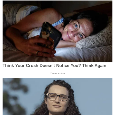
Think Your Crush Doesn't Notice You? Think Again
Brainberries