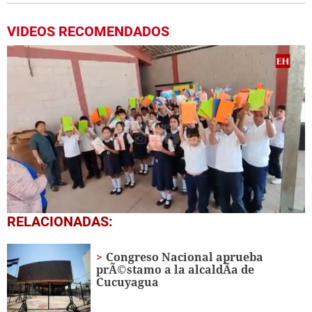
VIDEOS RECOMENDADOS
0
RELACIONADAS:
seconds
of
1
Congreso Nacional aprueba
minute,
prÃ©stamo a la alcaldÃ­a de
56
Cucuyagua
seconds