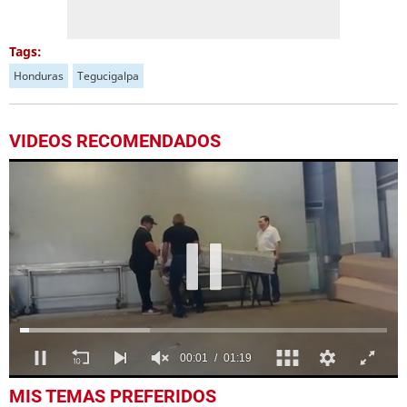
Tags:
Honduras
Tegucigalpa
VIDEOS RECOMENDADOS
0
MIS TEMAS PREFERIDOS
seconds