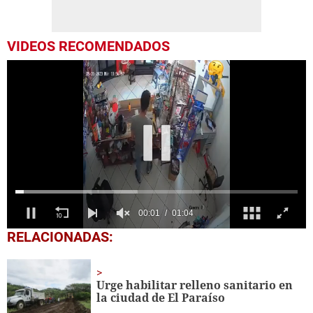
VIDEOS RECOMENDADOS
0
RELACIONADAS:
seconds
of
1
minute,
Urge habilitar relleno sanitario en
4
la ciudad de El Paraíso
seconds