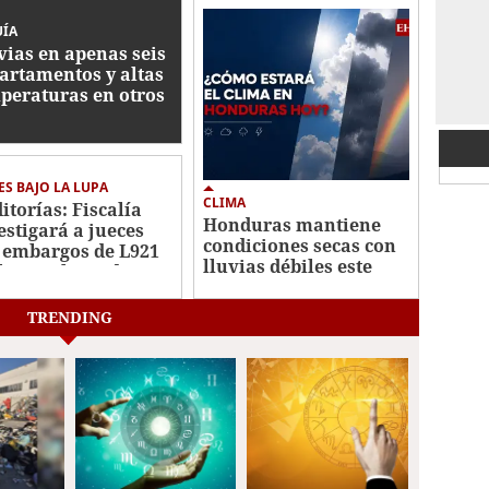
UÍA
vias en apenas seis
artamentos y altas
peraturas en otros
e viernes en
nduras
ES BAJO LA LUPA
CLIMA
itorías: Fiscalía
Honduras mantiene
estigará a jueces
condiciones secas con
 embargos de L921
lluvias débiles este
lones al Estado
viernes
TRENDING