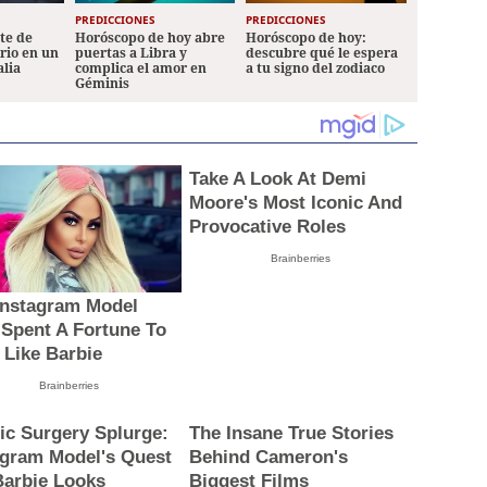
PREDICCIONES
PREDICCIONES
ete de
Horóscopo de hoy abre
Horóscopo de hoy:
ario en un
puertas a Libra y
descubre qué le espera
alia
complica el amor en
a tu signo del zodiaco
Géminis
Take A Look At Demi
Moore's Most Iconic And
Provocative Roles
Brainberries
Instagram Model
Spent A Fortune To
 Like Barbie
Brainberries
tic Surgery Splurge:
The Insane True Stories
agram Model's Quest
Behind Cameron's
Barbie Looks
Biggest Films