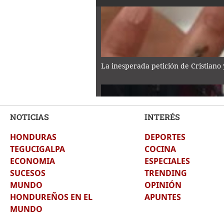
La inesperada petición de Cristiano
NOTICIAS
INTERÉS
HONDURAS
DEPORTES
Asesinan a tiktoker César Gastélum 
TEGUCIGALPA
COCINA
ECONOMIA
ESPECIALES
SUCESOS
TRENDING
MUNDO
OPINIÓN
HONDUREÑOS EN EL
APUNTES
MUNDO
Adulta mayor de 96 años muere car