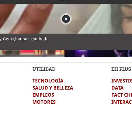
 y Georgina para su boda
UTILIDAD
EH PLUS
TECNOLOGÍA
INVESTI
durante transmisión en vivo en México
SALUD Y BELLEZA
DATA
EMPLEOS
FACT CH
MOTORES
INTERAC
bonizada en incendio en San Manuel, Cortés