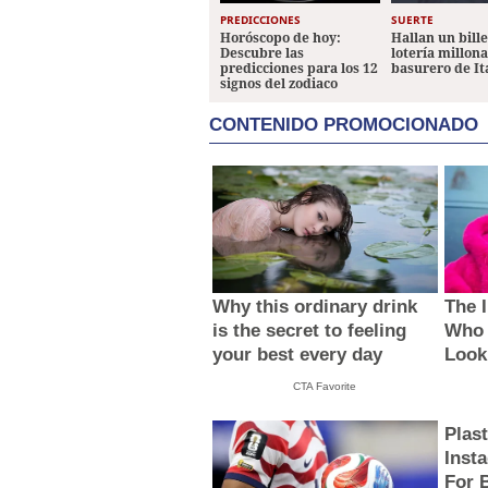
PREDICCIONES
SUERTE
Horóscopo de hoy:
Hallan un bill
Descubre las
lotería millon
predicciones para los 12
basurero de It
signos del zodiaco
CONTENIDO PROMOCIONADO
Why this ordinary drink
The 
is the secret to feeling
Who 
your best every day
Look
CTA Favorite
Plas
Inst
For 