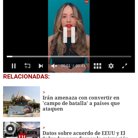
0
RELACIONADAS:
seconds
of
43
seconds
Irán amenaza con convertir en
'campo de batalla' a países que
ataquen
Datos sobre acuerdo de EEUU y El