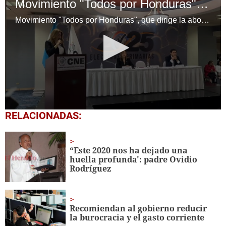
Movimiento "Todos por Honduras" hace entrega de documentación al CNE
Movimiento "Todos por Honduras", que dirige la abogada Maribel Espinoza, hace entrega de documentación al CNE.
0
RELACIONADAS:
seconds
of
1
minute,
“Este 2020 nos ha dejado una
42
huella profunda': padre Ovidio
seconds
Rodríguez
Recomiendan al gobierno reducir
la burocracia y el gasto corriente