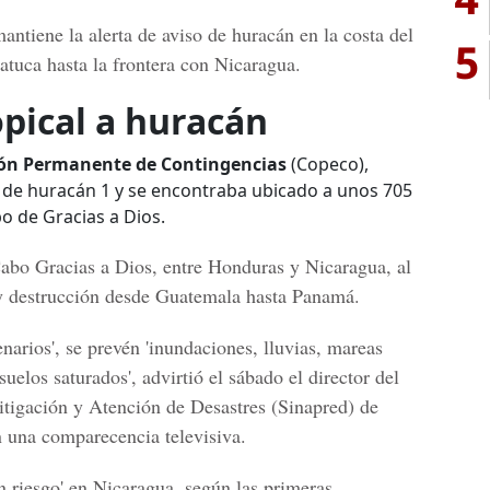
antiene la alerta de aviso de huracán en la costa del
5
tuca hasta la frontera con Nicaragua.
pical a huracán
ón Permanente de Contingencias
(Copeco),
a de huracán 1 y se encontraba ubicado a unos 705
bo de Gracias a Dios.
abo Gracias a Dios, entre Honduras y Nicaragua
, al
y destrucción desde Guatemala hasta Panamá.
narios', se prevén 'inundaciones, lluvias, mareas
suelos saturados', advirtió el sábado el director del
tigación y Atención de Desastres (Sinapred) de
 una comparecencia televisiva.
n riesgo' en Nicaragua, según las primeras