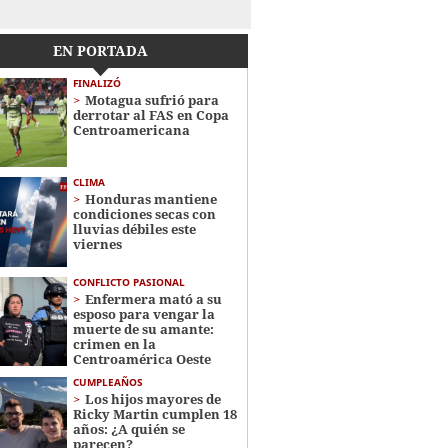
EN PORTADA
FINALIZÓ
Motagua sufrió para
derrotar al FAS en Copa
Centroamericana
CLIMA
Honduras mantiene
condiciones secas con
lluvias débiles este
viernes
CONFLICTO PASIONAL
Enfermera mató a su
esposo para vengar la
muerte de su amante:
crimen en la
Centroamérica Oeste
CUMPLEAÑOS
Los hijos mayores de
Ricky Martin cumplen 18
años: ¿A quién se
parecen?