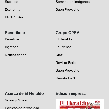
Sucesos
Semana en imágenes
Economía
Buen Provecho
EH Trámites
Opinión
Suscríbete
Grupo OPSA
EH Verifica
Beneficio
El Heraldo
Fotogalerías
Ingresar
La Prensa
Deportes
Notificaciones
Diez
Videos
Revista Estilo
Hondureños en el mundo
Buen Provecho
Revista E&N
Suscripción
Acerca de El Heraldo
Edición impresa
Visión y Misión
Politicas de privacidad