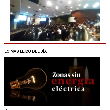
0
seconds
of
LO MÁS LEÍDO DEL DÍA
3
minutes,
21
seconds